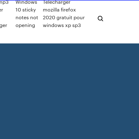
 mp3
Windows
Telecharger
er
10 sticky
mozilla firefox
notes not
2020 gratuit pour
ger
opening
windows xp sp3