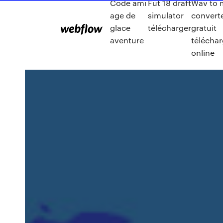
Code ami
Fut 18 draft
Wav to
age de
simulator
convert
glace
télécharger
gratuit
aventure
téléchar
online